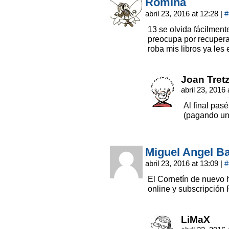
Romina
abril 23, 2016 at 12:28
|
#
13 se olvida fácilmen
preocupa por recupera
roba mis libros ya les
Joan Tret
abril 23, 2016
Al final pas
(pagando un 
Miguel Angel B
abril 23, 2016 at 13:09
|
#
El Cornetín de nuevo 
online y subscripción
LiMaX