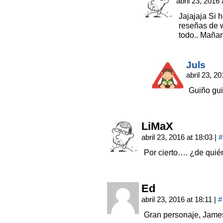
abril 23, 2016
Jajajaja Si 
reseñas de w
todo.. Maña
Juls
abril 23, 2
Guiño gu
LiMaX
abril 23, 2016 at 18:03
|
#
Por cierto…. ¿de quién
Ed
abril 23, 2016 at 18:11
|
#
Gran personaje, Jame