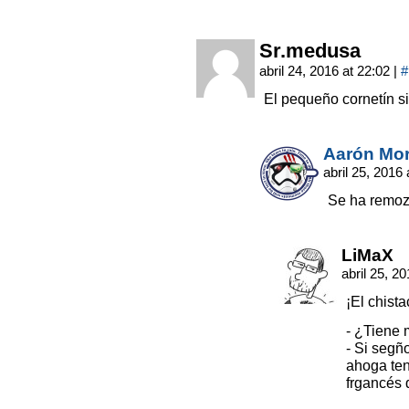
Sr.medusa
abril 24, 2016 at 22:02
|
#
El pequeño cornetín s
Aarón Mo
abril 25, 2016
Se ha remoz
LiMaX
abril 25, 2
¡El chista
- ¿Tiene
- Si seg
ahoga te
frgancés 