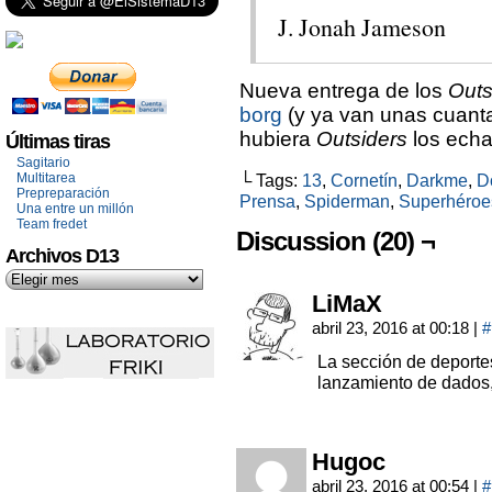
J. Jonah Jameson
Nueva entrega de los
Outs
borg
(y ya van unas cuanta
hubiera
Outsiders
los echa
Últimas tiras
Sagitario
Multitarea
└ Tags:
13
,
Cornetín
,
Darkme
,
D
Prepreparación
Prensa
,
Spiderman
,
Superhéroe
Una entre un millón
Team fredet
Discussion (20) ¬
Archivos D13
LiMaX
abril 23, 2016 at 00:18
|
#
La sección de deporte
lanzamiento de dados
Hugoc
abril 23, 2016 at 00:54
|
#