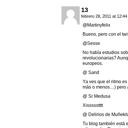
13
febrero 28, 2011 at 12:4
@Martinyfelix
Bueno, pero con el twi
@Sesse
No había estudios sob
revolucionarias? Aunq
europeos.
@ Sand
Ya ves que el ritmo es
más o menos…) pero a
@ Sr Medusa
Xissssstttt
@ Delirios de Muñeki
Tu blog también está 