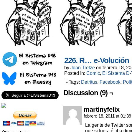
226. R… e-Volución
by
Joan Tretze
on
febrero 18, 2
Posted In:
Comic
,
El Sistema D-T
└ Tags:
Detritus
,
Facebook
,
Polí
Discussion (9) ¬
martinyfelix
febrero 18, 2011 at 01:3
La gente de Twitter so
que si fuera él iba dim