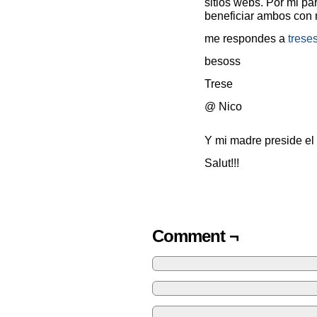
sitios webs. Por mi pa
beneficiar ambos con 
me respondes a
trese
besoss
Trese
@ Nico
Y mi madre preside el
Salut!!!
Comment ¬