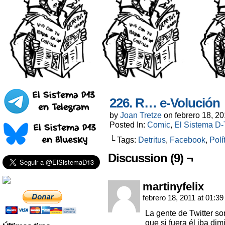
226. R… e-Volución
by
Joan Tretze
on
febrero 18, 2
Posted In:
Comic
,
El Sistema D-T
└ Tags:
Detritus
,
Facebook
,
Polí
Discussion (9) ¬
martinyfelix
febrero 18, 2011 at 01:3
La gente de Twitter so
que si fuera él iba dim