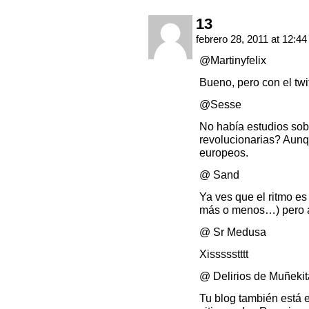
13
febrero 28, 2011 at 12:4
@Martinyfelix
Bueno, pero con el twi
@Sesse
No había estudios sob
revolucionarias? Aunq
europeos.
@ Sand
Ya ves que el ritmo es
más o menos…) pero a
@ Sr Medusa
Xissssstttt
@ Delirios de Muñeki
Tu blog también está 